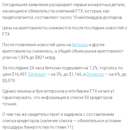
Сегодняшнее заявление раскрывает первые конкретные детали,
касающиеся обязательств компаний FTX, которые, как
предполагается, составляют около 10 миллиардов долларов.
Цены на криптовалюты снижаются после последних новостей о
FTX
После появления новостей цены на
биткоин
и другие
криптовалюты снизились, а общий объем рынка криптовалют
упал на 1,93% до $821 млрд.
За последние 24 часа биткоин подешевел на 1,2%, торгуясь по
цене $16,497,
Ethereum
— на 3%, до $1,166, а
Dogecoin
— на 6%, до
$0,079.
Однако изъяны в бухгалтерском учете биржи FTX не могут
гарантировать, что информация в списке 50 кредиторов
точная.
О чем так же свидетельствует и задержка с составлением
списка кредиторов (наличие списка — обязательное условие
процедуры банкротства по главе 11).