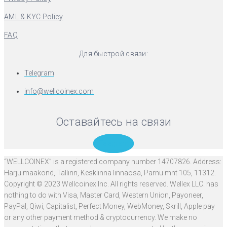
AML & KYC Policy
FAQ
Для быстрой связи:
Telegram
info@wellcoinex.com
Оставайтесь на связи
Telegram
“WELLCOINEX” is a registered company number 14707826. Address:
Harju maakond, Tallinn, Kesklinna linnaosa, Pärnu mnt 105, 11312.
Copyright © 2023 Wellcoinex Inc. All rights reserved. Wellex LLC. has
nothing to do with Visa, Master Card, Western Union, Payoneer,
PayPal, Qiwi, Capitalist, Perfect Money, WebMoney, Skrill, Apple pay
or any other payment method & cryptocurrency. We make no