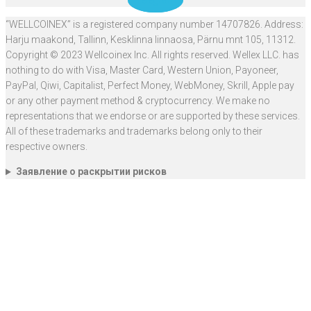
“WELLCOINEX” is a registered company number 14707826. Address:
Harju maakond, Tallinn, Kesklinna linnaosa, Pärnu mnt 105, 11312.
Copyright © 2023 Wellcoinex Inc. All rights reserved. Wellex LLC. has
nothing to do with Visa, Master Card, Western Union, Payoneer,
PayPal, Qiwi, Capitalist, Perfect Money, WebMoney, Skrill, Apple pay
or any other payment method & cryptocurrency. We make no
representations that we endorse or are supported by these services.
All of these trademarks and trademarks belong only to their
respective owners.
Заявление о раскрытии рисков