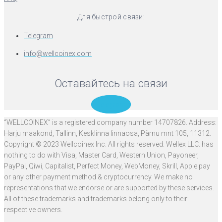
Для быстрой связи:
Telegram
info@wellcoinex.com
Оставайтесь на связи
Telegram
“WELLCOINEX” is a registered company number 14707826. Address:
Harju maakond, Tallinn, Kesklinna linnaosa, Pärnu mnt 105, 11312.
Copyright © 2023 Wellcoinex Inc. All rights reserved. Wellex LLC. has
nothing to do with Visa, Master Card, Western Union, Payoneer,
PayPal, Qiwi, Capitalist, Perfect Money, WebMoney, Skrill, Apple pay
or any other payment method & cryptocurrency. We make no
representations that we endorse or are supported by these services.
All of these trademarks and trademarks belong only to their
respective owners.