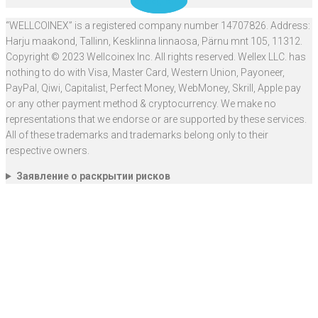
Telegram
“WELLCOINEX” is a registered company number 14707826. Address:
Harju maakond, Tallinn, Kesklinna linnaosa, Pärnu mnt 105, 11312.
Copyright © 2023 Wellcoinex Inc. All rights reserved. Wellex LLC. has
nothing to do with Visa, Master Card, Western Union, Payoneer,
PayPal, Qiwi, Capitalist, Perfect Money, WebMoney, Skrill, Apple pay
or any other payment method & cryptocurrency. We make no
representations that we endorse or are supported by these services.
All of these trademarks and trademarks belong only to their
respective owners.
Заявление о раскрытии рисков