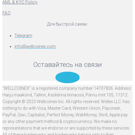
AML & KYC Policy
FAQ
Для быстрой связи:
Telegram
info@wellcoinex.com
Оставайтесь на связи
Telegram
“WELLCOINEX” is a registered company number 14707826. Address:
Harju maakond, Tallinn, Kesklinna linnaosa, Pärnu mnt 105, 11312.
Copyright © 2023 Wellcoinex Inc. All rights reserved. Wellex LLC. has
nothing to do with Visa, Master Card, Western Union, Payoneer,
PayPal, Qiwi, Capitalist, Perfect Money, WebMoney, Skrill, Apple pay
or any other payment method & cryptocurrency. We make no
representations that we endorse or are supported by these services.
All of these trademarks and trademarks belong only to their