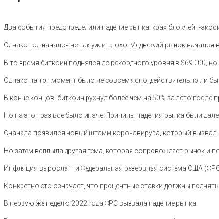
Два события предопределили падение рынка: крах блокчейн-экоси
Однако год начался не так уж и плохо. Медвежий рынок начался в
В то время биткоин поднялся до рекордного уровня в $69 000, но 
Однако на тот момент было не совсем ясно, действительно ли бы
В конце концов, биткоин рухнул более чем на 50% за лето после 
Но на этот раз все было иначе. Причины падения рынка были дал
Сначала появился новый штамм коронавируса, который вызвал о
Но затем всплыла другая тема, которая сопровождает рынок и по
Инфляция выросла – и Федеральная резервная система США (ФРС
Конкретно это означает, что процентные ставки должны поднять
В первую же неделю 2022 года ФРС вызвала падение рынка.