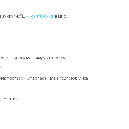
й из крупнейших
криптобирж
в мире.
достиг нового максимума в ноябре.
.
к поставок. Эти опасения не подтвердились.
 политики.