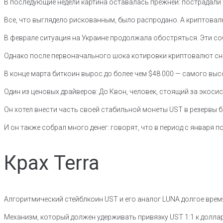
В последующие недели картина оставалась прежней: пострадали 
Все, что выглядело рискованным, было распродано. А криптова
В феврале ситуация на Украине продолжала обостряться. Эти с
Однако после первоначального шока котировки криптовалют сн
В конце марта биткоин вырос до более чем $48 000 — самого высо
Один из ценовых драйверов: До Квон, человек, стоящий за экосис
Он хотел внести часть своей стабильной монеты UST в резервы 
И он также собрал много денег: говорят, что в период с января 
Крах Terra
Алгоритмический стейблкоин UST и его аналог LUNA долгое врем
Механизм, который должен удерживать привязку UST 1:1 к долла