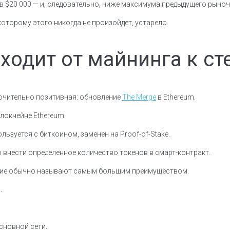
 в $20 000 — и, следовательно, ниже максимума предыдущего рыноч
торому этого никогда не произойдет, устарело.
ходит от майнинга к ст
лючительно позитивная: обновление
The Merge
в Ethereum.
локчейне Ethereum.
льзуется с биткоином, заменен на Proof-of-Stake.
 внести определенное количество токенов в смарт-контракт.
ение обычно называют самым большим преимуществом.
.
сновной сети.