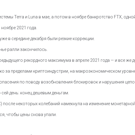
стемы Terra и Luna в мае, а потом в ноябре банкротство FTX, одно
 ноябре 2021 года.
уже в середине декабря были резкие коррекции.
чье ралли закончилось.
предыдущего рекордного максимума в апреле 2021 года — и все же 
еко за пределами криптоиндустрии, на макроэкономическом уровне
пасения по поводу возобновления блокировок и нарушения цепоче
 сей день: конец дешевым деньгам.
) после некоторых колебаний намекнула на изменение монетарной
ся, чтобы цены снова упали.