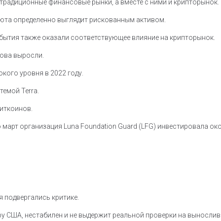
традиционные финансовые рынки, а вместе с ними и крипторынок.
люта определенно выглядит рискованным активом.
обытия также оказали соответствующее влияние на крипторынок.
ова выросли.
кого уровня в 2022 году.
темой Terra.
биткоинов.
по март организация Luna Foundation Guard (LFG) инвестировала око
я подвергались критике.
ру США, нестабилен и не выдержит реальной проверки на вынослив