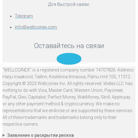
Для быстрой связи:
Telegram
info@wellcoinex.com
Оставайтесь на связи
Telegram
“WELLCOINEX” is a registered company number 14707826. Address:
Harju maakond, Tallinn, Kesklinna linnaosa, Pärnu mnt 105, 11312.
Copyright © 2023 Wellcoinex Inc. All rights reserved. Wellex LLC. has
nothing to do with Visa, Master Card, Western Union, Payoneer,
PayPal, Qiwi, Capitalist, Perfect Money, WebMoney, Skrill, Apple pay
or any other payment method & cryptocurrency. We make no
representations that we endorse or are supported by these services.
All of these trademarks and trademarks belong only to their
respective owners.
Заявление о раскрытии рисков