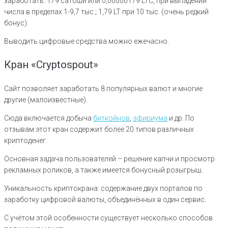
заработать: 179 сатоши или 0,00000179 LTC, при выпадении
числа в пределах 1-9,7 тыс.; 1,79 LT при 10 тыс. (очень редкий
бонус).
Выводить цифровые средства можно ежечасно.
Кран «Cryptospout»
Сайт позволяет заработать 8 популярных валют и многие
другие (малоизвестные).
Сюда включается добыча
биткойнов
,
эфириума
и др. По
отзывам этот кран содержит более 20 типов различных
криптоденег.
Основная задача пользователей – решение капчи и просмотр
рекламных роликов, а также имеется бонусный розыгрыш.
Уникальность криптокрана: содержание двух порталов по
заработку цифровой валюты, объединённых в один сервис.
С учётом этой особенности существует несколько способов