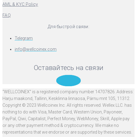
AML & KYC Policy
FAQ
Для быстрой связи:
Telegram
info@wellcoinex.com
Оставайтесь на связи
Telegram
“WELLCOINEX” is a registered company number 14707826. Address:
Harju maakond, Tallinn, Kesklinna linnaosa, Pärnu mnt 105, 11312.
Copyright © 2023 Wellcoinex Inc. All rights reserved. Wellex LLC. has
nothing to do with Visa, Master Card, Western Union, Payoneer,
PayPal, Qiwi, Capitalist, Perfect Money, WebMoney, Skrill, Apple pay
or any other payment method & cryptocurrency. We make no
representations that we endorse or are supported by these services.