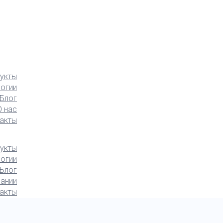
укты
логии
Блог
О нас
акты
укты
логии
Блог
ании
акты