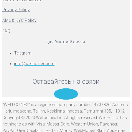
Privacy Policy
AML & KYC Policy
FAQ
Для быстрой связи:
Telegram
info@wellcoinex.com
Оставайтесь на связи
Telegram
“WELLCOINEX” is a registered company number 14707826. Address:
Harju maakond, Tallinn, Kesklinna linnaosa, Pärnu mnt 105, 11312.
Copyright © 2023 Wellcoinex Inc. All rights reserved. Wellex LLC. has
nothing to do with Visa, Master Card, Western Union, Payoneer,
PayPal, Qiwi, Capitalist, Perfect Money, WebMoney, Skrill, Apple pay