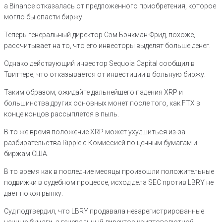
а Binance отказалась от предложенного приобретения, которое
могло бы спасти биржу.
Теперь генеральный директор Сэм Бэнкман-Фрид, похоже,
рассчитывает на то, что его инвесторы выделят больше денег.
Однако действующий инвестор Sequoia Capital сообщил в
Твиттере, что отказывается от инвестиции в больную биржу.
Таким образом, ожидайте дальнейшего падения XRP и
большинства других основных монет после того, как FTX в
конце концов рассыплется в пыль.
В то же время положение XRP может ухудшиться из-за
разбирательства Ripple с Комиссией по ценным бумагам и
биржам США.
В то время как в последние месяцы произошли положительные
подвижки в судебном процессе, исход дела SEC против LBRY не
дает покоя рынку.
Суд подтвердил, что LBRY продавала незарегистрированные
ценные бумаги, а генеральный директор криптовалютной