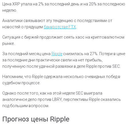
Цена XRP упала на 2% за последний день и на 20% за последнюю
неделю.
Аналитики связывают эту тенденцию с последствиями от
новостей о грядущем
банкротстве FTX
.
Ситуация с биржей продолжает сеять хаос на криптовалютном
рынке.
За последний месяц цена
Ripple
снизилась на 27%. Потери в цене
за последние дни практически свели на нет прибыль,
полученную после удачной развязки в деле Ripple против SEC.
Напомним, что Ripple одержала несколько очевидных побед в
судебном процессе.
Однако после того, как на этой неделе SEC выиграла
аналогичное дело против LBRY, перспективы Ripple оказались
под большим вопросом.
Прогноз цены Ripple