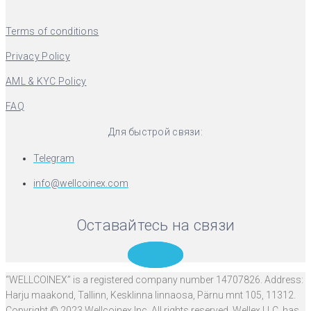
Terms of conditions
Privacy Policy
AML & KYC Policy
FAQ
Для быстрой связи:
Telegram
info@wellcoinex.com
Оставайтесь на связи
Telegram
“WELLCOINEX” is a registered company number 14707826. Address:
Harju maakond, Tallinn, Kesklinna linnaosa, Pärnu mnt 105, 11312.
Copyright © 2023 Wellcoinex Inc. All rights reserved. Wellex LLC. has