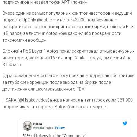
подписчиков и назвал токен APT «понзи».
Вчера один из самых популярных криптоинвесторов и ведущий
подкаста UpOnly @cobie — у него 743 000 подписчиков —
раскритиковал основные криптовалютные биржи, включая FTX
и Binance, за листинг Aptos «без какой-либо прозрачности
токеномики вообще».
Блокчейн PoS Layer 1 Aptos привлек криптовалютных венчурных
инвесторов, включая a16z и Jump Capital, с раундом серии А на
$150 млн.
Однако «монеты VC» в этом году все чаще подвергаются критике
за глубокие коррекции после выхода на биржи после
достижения слишком завышенного FDV.
HSAKA (@Hsakatrades) вчера написал в твиттере своим 381 000
подписчикам, что проект Aptos был захватом денег.