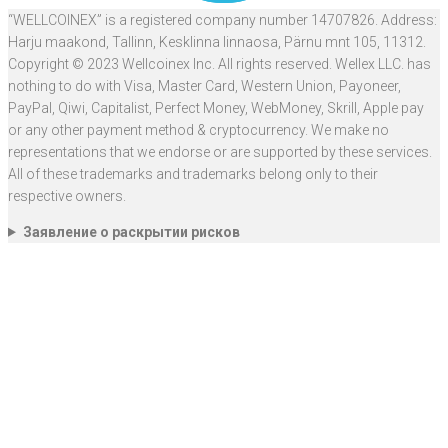
“WELLCOINEX” is a registered company number 14707826. Address:
Harju maakond, Tallinn, Kesklinna linnaosa, Pärnu mnt 105, 11312.
Copyright © 2023 Wellcoinex Inc. All rights reserved. Wellex LLC. has
nothing to do with Visa, Master Card, Western Union, Payoneer,
PayPal, Qiwi, Capitalist, Perfect Money, WebMoney, Skrill, Apple pay
or any other payment method & cryptocurrency. We make no
representations that we endorse or are supported by these services.
All of these trademarks and trademarks belong only to their
respective owners.
Заявление о раскрытии рисков