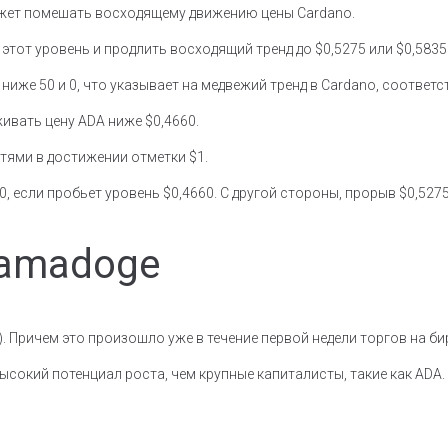
ожет помешать восходящему движению цены Cardano.
тот уровень и продлить восходящий тренд до $0,5275 или $0,5835
ниже 50 и 0, что указывает на медвежий тренд в Cardano, соответс
живать цену ADA ниже $0,4660.
тями в достижении отметки $1.
, если пробьет уровень $0,4660. С другой стороны, прорыв $0,527
Tamadoge
C). Причем это произошло уже в течение первой недели торгов на б
сокий потенциал роста, чем крупные капиталисты, такие как ADA.