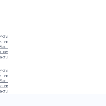
укты
логии
Блог
О нас
акты
укты
логии
Блог
ании
акты