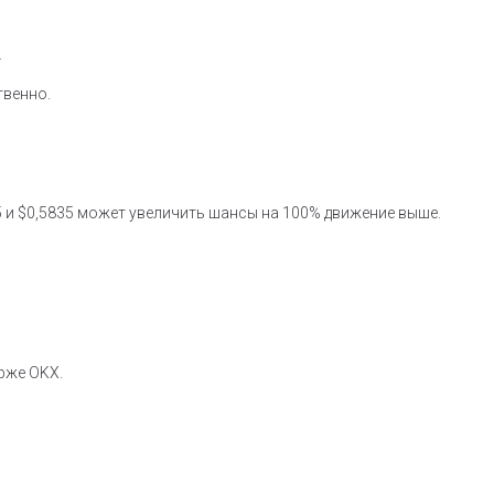
.
твенно.
5 и $0,5835 может увеличить шансы на 100% движение выше.
ирже OKX.