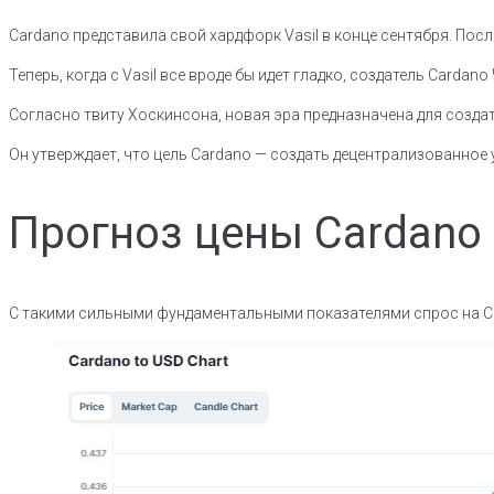
Cardano представила свой хардфорк Vasil в конце сентября. По
Теперь, когда с Vasil все вроде бы идет гладко, создатель Carda
Согласно твиту Хоскинсона, новая эра предназначена для создат
Он утверждает, что цель Cardano — создать децентрализованное 
Прогноз цены Cardano
С такими сильными фундаментальными показателями спрос на Card