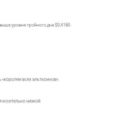
выше уровня тройного дна $0,4180.
 «королем всех альткоинов».
относительно низкой.