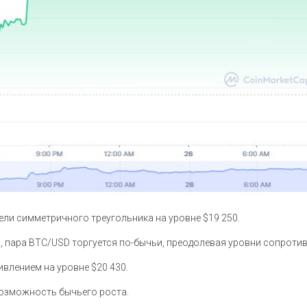
ели симметричного треугольника на уровне $19 250.
, пара BTC/USD торгуется по-бычьи, преодолевая уровни сопротивл
влением на уровне $20 430.
возможность бычьего роста.