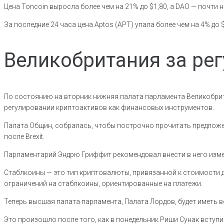
Цена Toncoin выросла более чем на 21% до $1,80, а DAO — почти н
За последние 24 часа цена Aptos (APT) упала более чем на 4% до $
Великобритания за ре
По состоянию на вторник нижняя палата парламента Великобрит
регулировании криптоактивов как финансовых инструментов.
Палата Общин, собралась, чтобы построчно прочитать предложе
после Brexit.
Парламентарий Эндрю Гриффит рекомендовал внести в него изме
Стаблкоины — это тип криптовалюты, привязанной к стоимости 
ограничений на стаблкоины, ориентированные на платежи.
Теперь высшая палата парламента, Палата Лордов, будет иметь
Это произошло после того, как в понедельник Риши Сунак вступ