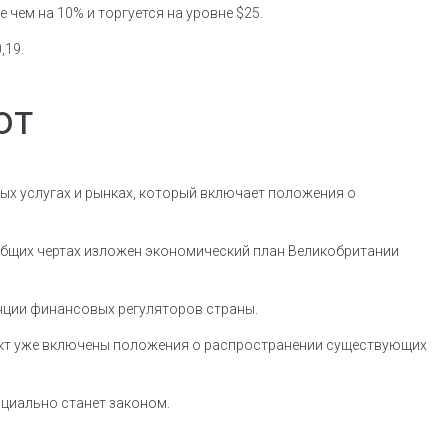
е чем на 10% и торгуется на уровне $25.
,19.
ют
ых услугах и рынках, который включает положения о
общих чертах изложен экономический план Великобритании
нции финансовых регуляторов страны.
роект уже включены положения о распространении существующих
ициально станет законом.