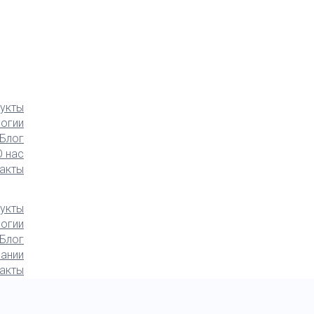
укты
логии
Блог
О нас
акты
укты
логии
Блог
ании
акты