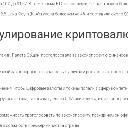
а 10% до $1,67. В то же время ETC за последние 24 часа вырос боле
8,8. Цена Klaytn (KLAY) упала более чем на 4% и составила около $0
гулирование криптовал
ании, Палата Общин, проголосовала за законопроект о финансов
нный законопроект о финансовых услугах и рынках, в котором в 
нения, чтобы цифровые валюты и токены попали в сферу компете
другого актива, такого как доллар США или золото, и в законоп
 возможность проголосовать по законопроекту, прежде чем он оф
ил в должность премьер-министра страны.