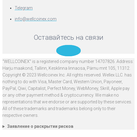
Telegram
info@wellcoinex.com
Оставайтесь на связи
Telegram
“WELLCOINEX” is a registered company number 14707826. Address:
Harju maakond, Tallinn, Kesklinna linnaosa, Pärnu mnt 105, 11312.
Copyright © 2023 Wellcoinex Inc. All rights reserved. Wellex LLC. has
nothing to do with Visa, Master Card, Western Union, Payoneer,
PayPal, Qiwi, Capitalist, Perfect Money, WebMoney, Skrill, Apple pay
or any other payment method & cryptocurrency. We make no
representations that we endorse or are supported by these services.
All of these trademarks and trademarks belong only to their
respective owners.
Заявление о раскрытии рисков