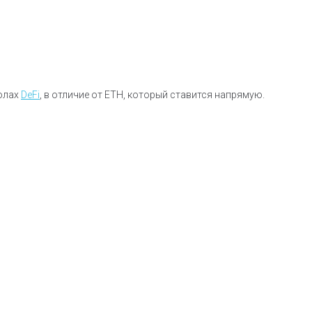
колах
DeFi
, в отличие от ETH, который ставится напрямую.