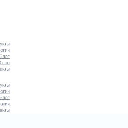
укты
логии
Блог
О нас
акты
укты
логии
Блог
ании
акты