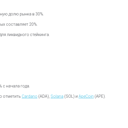
ьную долю рынка в 30%.
рых составляет 20%.
 для ликвидного стейкинга.
 с начала года.
но отметить
Cardano
(ADA),
Solana
(SOL) и
ApeCoin
(APE).