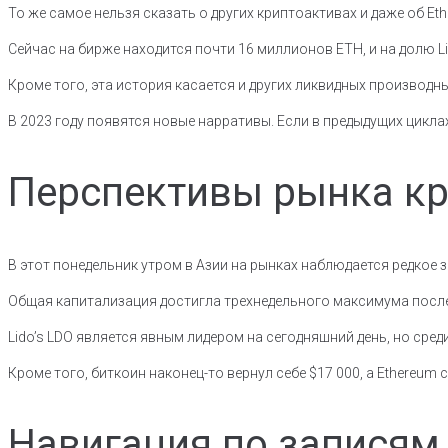
То же самое нельзя сказать о других криптоактивах и даже об E
Сейчас на бирже находится почти 16 миллионов ETH, и на долю L
Кроме того, эта история касается и других ликвидных производны
В 2023 году появятся новые нарративы. Если в предыдущих цикл
Перспективы рынка к
В этот понедельник утром в Азии на рынках наблюдается редкое з
Общая капитализация достигла трехнедельного максимума после ро
Lido’s LDO является явным лидером на сегодняшний день, но ср
Кроме того, биткоин наконец-то вернул себе $17 000, а Ethereum 
Навигация по записям