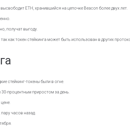
высвободит ETH, хранившийся на цепочке Beacon более двух лет.
енно.
но, получат выгоду.
так как токен стейкинга может быть использован в других прото
га
кие стейкинг-токены были в огне.
м 30-процентным приростом за день.
 цене.
 пару часов назад.
тября.