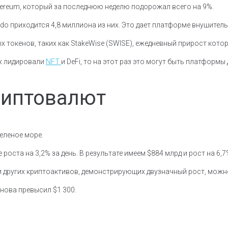
thereum, который за последнюю неделю подорожал всего на 9%.
ido приходится 4,8 миллиона из них. Это дает платформе внушител
х токенов, таких как StakeWise (SWISE), ежедневный прирост кото
ах лидировали
NFT
и DeFi, то на этот раз это могут быть платформы
риптовалют
еленое море.
ста на 3,2% за день. В результате имеем $884 млрд и рост на 6,7%
еди других криптоактивов, демонстрирующих двузначный рост, мож
снова превысил $1 300.