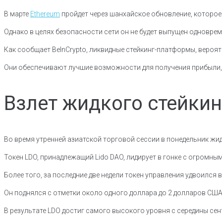
В марте
Ethereum
пройдет через шанхайское обновление, которое 
Однако в целях безопасности сети он не будет выпущен одноврем
Как сообщает BeInCrypto, ликвидные стейкинг-платформы, вероят
Они обеспечивают лучшие возможности для получения прибыли, 
Взлет жидкого стейкин
Во время утренней азиатской торговой сессии в понедельник жид
Токен LDO, принадлежащий Lido DAO, лидирует в гонке с огромны
Более того, за последние две недели токен управления удвоился в
Он поднялся с отметки около одного доллара до 2 долларов США
В результате LDO достиг самого высокого уровня с середины сен