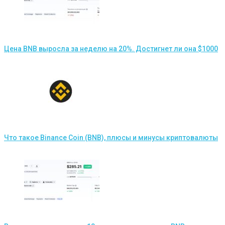
Цена BNB выросла за неделю на 20%. Достигнет ли она $1000
Что такое Binance Coin (BNB), плюсы и минусы криптовалюты