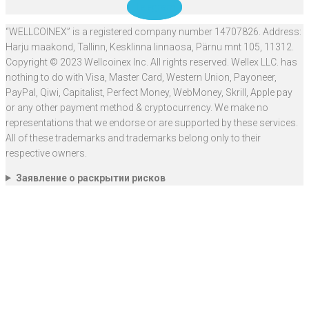
Telegram
“WELLCOINEX” is a registered company number 14707826. Address:
Harju maakond, Tallinn, Kesklinna linnaosa, Pärnu mnt 105, 11312.
Copyright © 2023 Wellcoinex Inc. All rights reserved. Wellex LLC. has
nothing to do with Visa, Master Card, Western Union, Payoneer,
PayPal, Qiwi, Capitalist, Perfect Money, WebMoney, Skrill, Apple pay
or any other payment method & cryptocurrency. We make no
representations that we endorse or are supported by these services.
All of these trademarks and trademarks belong only to their
respective owners.
Заявление о раскрытии рисков