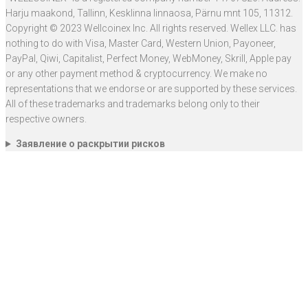
Harju maakond, Tallinn, Kesklinna linnaosa, Pärnu mnt 105, 11312.
Copyright © 2023 Wellcoinex Inc. All rights reserved. Wellex LLC. has
nothing to do with Visa, Master Card, Western Union, Payoneer,
PayPal, Qiwi, Capitalist, Perfect Money, WebMoney, Skrill, Apple pay
or any other payment method & cryptocurrency. We make no
representations that we endorse or are supported by these services.
All of these trademarks and trademarks belong only to their
respective owners.
Заявление о раскрытии рисков