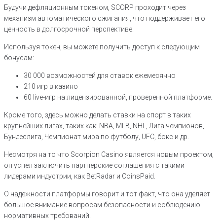
Будучи дефляционным токеном, SCORP проходит через
механизм автоматического сжигания, что поддерживает его
ценность в долгосрочной перспективе.
Используя токен, вы можете получить доступ к следующим
бонусам:
30 000 возможностей для ставок ежемесячно
210 игр в казино
60 live-игр на лицензированной, проверенной платформе.
Кроме того, здесь можно делать ставки на спорт в таких
крупнейших лигах, таких как: NBA, MLB, NHL, Лига чемпионов,
Бундеслига, Чемпионат мира по футболу, UFC, бокс и др.
Несмотря на то что Scorpion Casino является новым проектом,
он успел заключить партнерские соглашения с такими
лидерами индустрии, как BetRadar и CoinsPaid.
О надежности платформы говорит и тот факт, что она уделяет
большое внимание вопросам безопасности и соблюдению
нормативных требований.