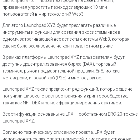
Launchpad XYZ — новая платформа на базе Ethereum,
призванная упростить переход следующих 10 млн
пользователей в мир технологий Web3.
Для этого Launchpad XYZ будет предлагать различные
инструменты и функции для создания экосистемы «все в
одном», затрагивающей все аспекты системы Web3, которая
еще не была реализована на криптовалютном рынке.
В рамках платформы Launchpad XYZ пользователям будут
доступны децентрализованная биржа (DAX), торговый
терминал, рынок предварительной продажи, библиотека
метаверсии, игровой хаб (P2E) и многое другое.
Launchpad XYZ также предложит ряд функций, которые еще не
получили широкого распространения в криптосообществе,
таких как NFT DEX и рынок фракционированных активов.
Все эти функции основаны на LPX — собственном ERC-20-токене
Launchpad XYZ.
Согласно техническому описанию проекта, LPX будет
использоваться для оплаты комиссий и листинга активов на