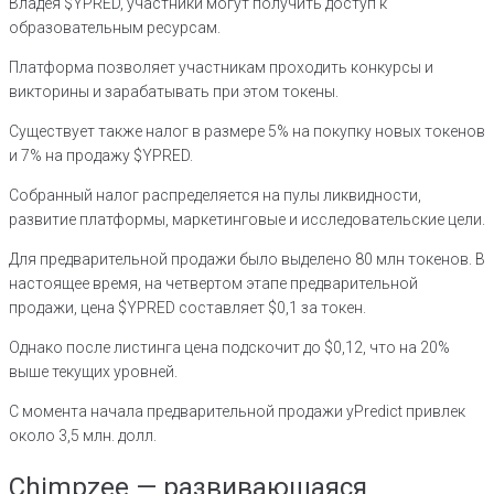
Владея $YPRED, участники могут получить доступ к
образовательным ресурсам.
Платформа позволяет участникам проходить конкурсы и
викторины и зарабатывать при этом токены.
Существует также налог в размере 5% на покупку новых токенов
и 7% на продажу $YPRED.
Собранный налог распределяется на пулы ликвидности,
развитие платформы, маркетинговые и исследовательские цели.
Для предварительной продажи было выделено 80 млн токенов. В
настоящее время, на четвертом этапе предварительной
продажи, цена $YPRED составляет $0,1 за токен.
Однако после листинга цена подскочит до $0,12, что на 20%
выше текущих уровней.
С момента начала предварительной продажи yPredict привлек
около 3,5 млн. долл.
Chimpzee — развивающаяся