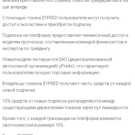
анализа криптовалютного рынка, помогая трейдерам быть на
шаг впереди.
С помощью токена $YPRED пользователи могут получить
доступ к экосистеме и приобрести подписку.
Подписка на платформу предоставляет ежемесячный доступ к
моделям прогнозов, составленным командой финансистов и
экспертов по трейдингу.
Новые модели тестируются DAO (децентрализованной
автономной организацией) yPredict, что гарантирует
пользователям лучшую торговую информацию.
Владельцы токенов $YPRED получают часть средств от каждой
новой подписки.
10% средств от новых подписок распределяются между
существующими держателями токенов через пул ликвидности.
Кроме того, с каждой транзакции на платформе взимается
своп-комиссия в размере 15%.