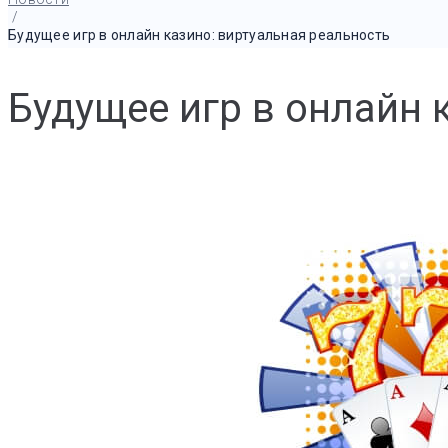
/
Будущее игр в онлайн казино: виртуальная реальность
Будущее игр в онлайн 