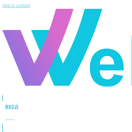
Skip to content
ВХОД
ВХОД