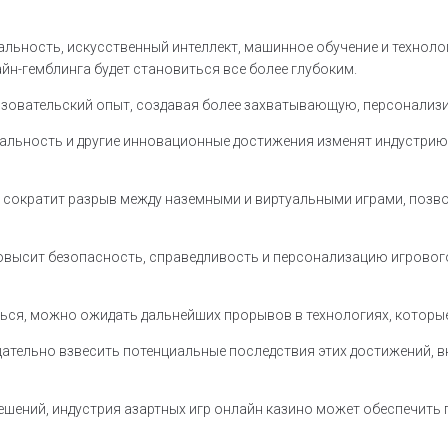
еальность, искусственный интеллект, машинное обучение и технол
йн-гемблинга будет становиться все более глубоким.
овательский опыт, создавая более захватывающую, персонализир
альность и другие инновационные достижения изменят индустрию,
о сократит разрыв между наземными и виртуальными играми, позв
 повысит безопасность, справедливость и персонализацию игрово
ься, можно ожидать дальнейших прорывов в технологиях, которые
щательно взвесить потенциальные последствия этих достижений, 
ешений, индустрия азартных игр онлайн казино может обеспечить