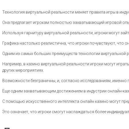
Технология виртуальной реальности меняет правила игры в инду
Она предлагает игрокам полностью захватывающий игровой опыт
Используя гарнитуру виртуальной реальности, игроки могут зайт
Графика настолько реалистична, что игроки почувствуют, что они
Одним из самых больших преимуществ технологии виртуальной ре
Например, в казино виртуальной реальности игроки могут играть 
других мероприятиях.
Возможности безграничны, и, согласно исследованиям, именно 
Еще одним захватывающим достижением в индустрии онлайн-кази
С помощью искусственного интеллекта онлайн казино могут пре
Это означает, что игроки смогут наслаждаться более индивидуа