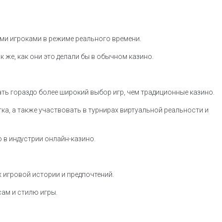
ми игроками в режиме реального времени.
 же, как они это делали бы в обычном казино.
ть гораздо более широкий выбор игр, чем традиционные казино.
тка, а также участвовать в турнирах виртуальной реальности и
 в индустрии онлайн-казино.
 игровой истории и предпочтений.
ам и стилю игры.