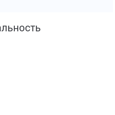
альность