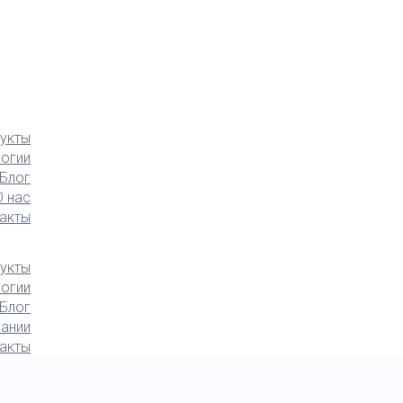
укты
логии
Блог
О нас
акты
укты
логии
Блог
ании
акты