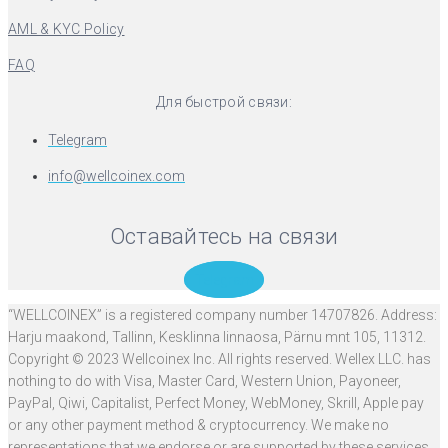
AML & KYC Policy
FAQ
Для быстрой связи:
Telegram
info@wellcoinex.com
Оставайтесь на связи
Telegram
“WELLCOINEX” is a registered company number 14707826. Address:
Harju maakond, Tallinn, Kesklinna linnaosa, Pärnu mnt 105, 11312.
Copyright © 2023 Wellcoinex Inc. All rights reserved. Wellex LLC. has
nothing to do with Visa, Master Card, Western Union, Payoneer,
PayPal, Qiwi, Capitalist, Perfect Money, WebMoney, Skrill, Apple pay
or any other payment method & cryptocurrency. We make no
representations that we endorse or are supported by these services.