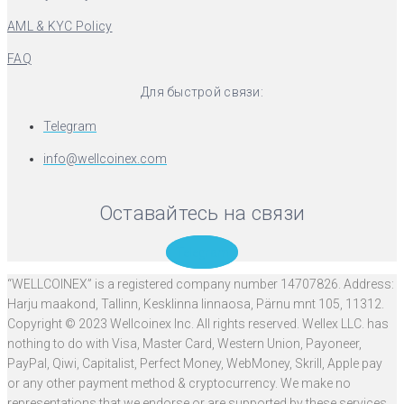
AML & KYC Policy
FAQ
Для быстрой связи:
Telegram
info@wellcoinex.com
Оставайтесь на связи
Telegram
“WELLCOINEX” is a registered company number 14707826. Address:
Harju maakond, Tallinn, Kesklinna linnaosa, Pärnu mnt 105, 11312.
Copyright © 2023 Wellcoinex Inc. All rights reserved. Wellex LLC. has
nothing to do with Visa, Master Card, Western Union, Payoneer,
PayPal, Qiwi, Capitalist, Perfect Money, WebMoney, Skrill, Apple pay
or any other payment method & cryptocurrency. We make no
representations that we endorse or are supported by these services.