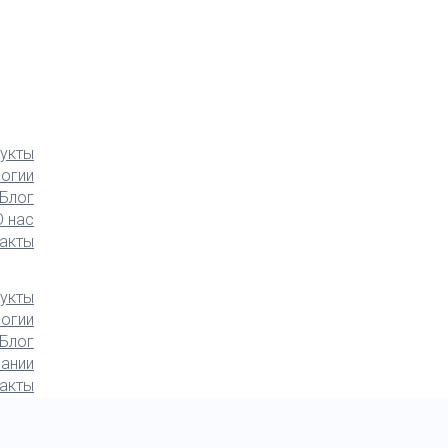
укты
логии
Блог
О нас
акты
укты
логии
Блог
ании
акты