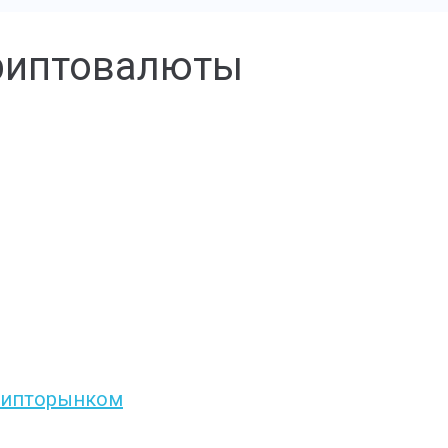
криптовалюты
крипторынком