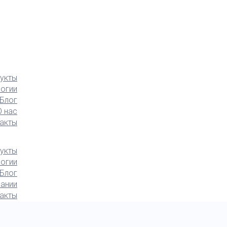
укты
логии
Блог
О нас
акты
укты
логии
Блог
ании
акты