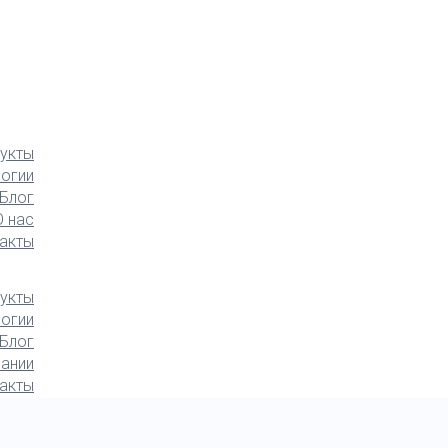
укты
логии
Блог
О нас
акты
укты
логии
Блог
ании
акты