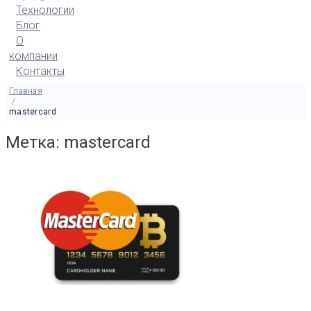
Технологии
Блог
О
компании
Контакты
Главная
/
mastercard
Метка: mastercard