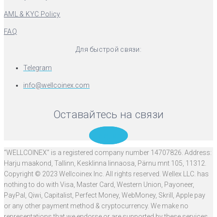
AML & KYC Policy
FAQ
Для быстрой связи:
Telegram
info@wellcoinex.com
Оставайтесь на связи
Telegram
“WELLCOINEX” is a registered company number 14707826. Address:
Harju maakond, Tallinn, Kesklinna linnaosa, Pärnu mnt 105, 11312.
Copyright © 2023 Wellcoinex Inc. All rights reserved. Wellex LLC. has
nothing to do with Visa, Master Card, Western Union, Payoneer,
PayPal, Qiwi, Capitalist, Perfect Money, WebMoney, Skrill, Apple pay
or any other payment method & cryptocurrency. We make no
representations that we endorse or are supported by these services.