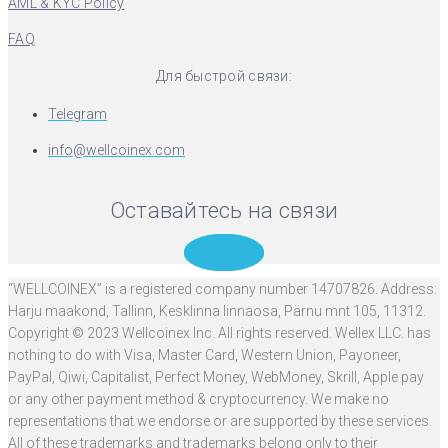
AML & KYC Policy
FAQ
Для быстрой связи:
Telegram
info@wellcoinex.com
Оставайтесь на связи
Telegram
“WELLCOINEX” is a registered company number 14707826. Address:
Harju maakond, Tallinn, Kesklinna linnaosa, Pärnu mnt 105, 11312.
Copyright © 2023 Wellcoinex Inc. All rights reserved. Wellex LLC. has
nothing to do with Visa, Master Card, Western Union, Payoneer,
PayPal, Qiwi, Capitalist, Perfect Money, WebMoney, Skrill, Apple pay
or any other payment method & cryptocurrency. We make no
representations that we endorse or are supported by these services.
All of these trademarks and trademarks belong only to their