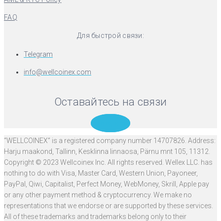
FAQ
Для быстрой связи:
Telegram
info@wellcoinex.com
Оставайтесь на связи
Telegram
“WELLCOINEX” is a registered company number 14707826. Address:
Harju maakond, Tallinn, Kesklinna linnaosa, Pärnu mnt 105, 11312.
Copyright © 2023 Wellcoinex Inc. All rights reserved. Wellex LLC. has
nothing to do with Visa, Master Card, Western Union, Payoneer,
PayPal, Qiwi, Capitalist, Perfect Money, WebMoney, Skrill, Apple pay
or any other payment method & cryptocurrency. We make no
representations that we endorse or are supported by these services.
All of these trademarks and trademarks belong only to their