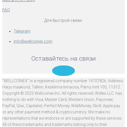
FAQ
Для быстрой связи:
Telegram
info@wellcoinex.com
Оставайтесь на связи
Telegram
“WELLCOINEX” is a registered company number 14707826. Address:
Harju maakond, Tallinn, Kesklinna linnaosa, Pärnu mnt 105, 11312.
Copyright © 2023 Wellcoinex Inc. All rights reserved. Wellex LLC. has
nothing to do with Visa, Master Card, Western Union, Payoneer,
PayPal, Qiwi, Capitalist, Perfect Money, WebMoney, Skrill, Apple pay
or any other payment method & cryptocurrency. We make no
representations that we endorse or are supported by these services.
All of these trademarks and trademarks belong only to their