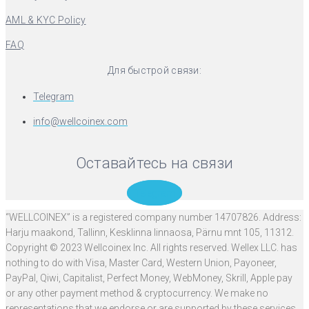
AML & KYC Policy
FAQ
Для быстрой связи:
Telegram
info@wellcoinex.com
Оставайтесь на связи
Telegram
“WELLCOINEX” is a registered company number 14707826. Address:
Harju maakond, Tallinn, Kesklinna linnaosa, Pärnu mnt 105, 11312.
Copyright © 2023 Wellcoinex Inc. All rights reserved. Wellex LLC. has
nothing to do with Visa, Master Card, Western Union, Payoneer,
PayPal, Qiwi, Capitalist, Perfect Money, WebMoney, Skrill, Apple pay
or any other payment method & cryptocurrency. We make no
representations that we endorse or are supported by these services.