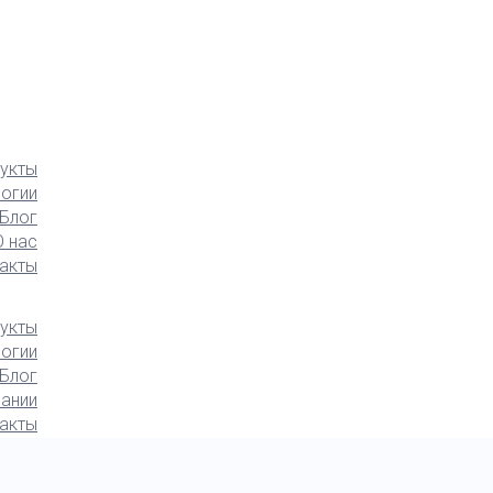
укты
логии
Блог
О нас
акты
укты
логии
Блог
ании
акты