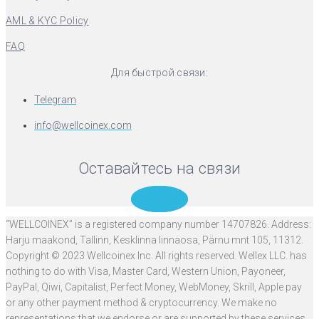
AML & KYC Policy
FAQ
Для быстрой связи:
Telegram
info@wellcoinex.com
Оставайтесь на связи
Telegram
“WELLCOINEX” is a registered company number 14707826. Address:
Harju maakond, Tallinn, Kesklinna linnaosa, Pärnu mnt 105, 11312.
Copyright © 2023 Wellcoinex Inc. All rights reserved. Wellex LLC. has
nothing to do with Visa, Master Card, Western Union, Payoneer,
PayPal, Qiwi, Capitalist, Perfect Money, WebMoney, Skrill, Apple pay
or any other payment method & cryptocurrency. We make no
representations that we endorse or are supported by these services.