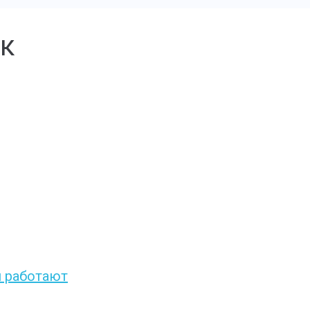
к
и работают