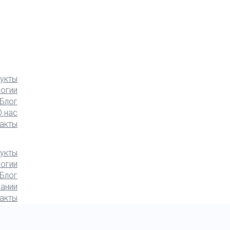
укты
логии
Блог
О нас
акты
укты
логии
Блог
ании
акты