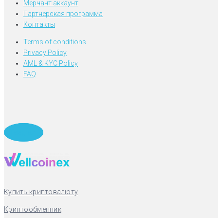
Мерчант аккаунт
Партнерская программа
Контакты
Terms of conditions
Privacy Policy
AML & KYC Policy
FAQ
Telegram
Купить криптовалюту
Криптообменник