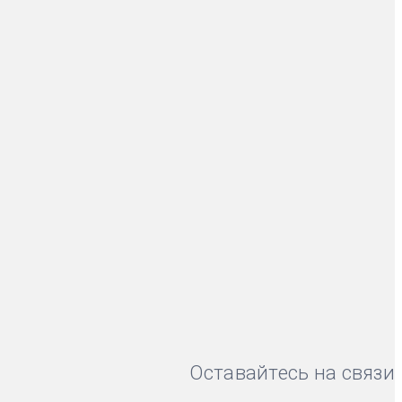
Оставайтесь на связи