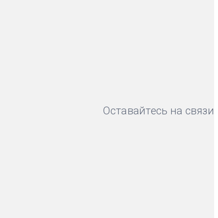
Оставайтесь на связи