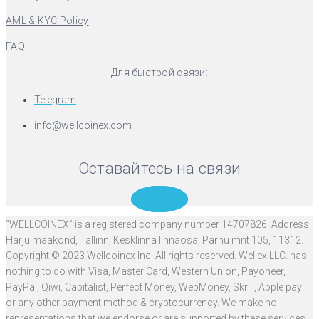
AML & KYC Policy
FAQ
Для быстрой связи:
Telegram
info@wellcoinex.com
Оставайтесь на связи
Telegram
“WELLCOINEX” is a registered company number 14707826. Address:
Harju maakond, Tallinn, Kesklinna linnaosa, Pärnu mnt 105, 11312.
Copyright © 2023 Wellcoinex Inc. All rights reserved. Wellex LLC. has
nothing to do with Visa, Master Card, Western Union, Payoneer,
PayPal, Qiwi, Capitalist, Perfect Money, WebMoney, Skrill, Apple pay
or any other payment method & cryptocurrency. We make no
representations that we endorse or are supported by these services.