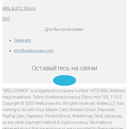
AML & KYC Policy
FAQ
Для быстрой связи:
Telegram
info@wellcoinex.com
Оставайтесь на связи
Telegram
“WELLCOINEX” is a registered company number 14707826. Address:
Harju maakond, Tallinn, Kesklinna linnaosa, Pärnu mnt 105, 11312.
Copyright © 2023 Wellcoinex Inc. All rights reserved. Wellex LLC. has
nothing to do with Visa, Master Card, Western Union, Payoneer,
PayPal, Qiwi, Capitalist, Perfect Money, WebMoney, Skrill, Apple pay
or any other payment method & cryptocurrency. We make no
representations that we endorse or are supported by these services.