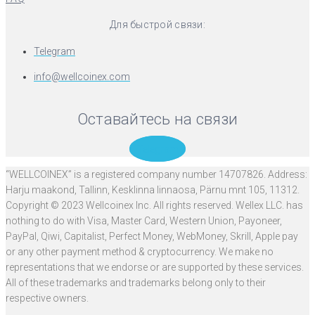
Для быстрой связи:
Telegram
info@wellcoinex.com
Оставайтесь на связи
Telegram
“WELLCOINEX” is a registered company number 14707826. Address:
Harju maakond, Tallinn, Kesklinna linnaosa, Pärnu mnt 105, 11312.
Copyright © 2023 Wellcoinex Inc. All rights reserved. Wellex LLC. has
nothing to do with Visa, Master Card, Western Union, Payoneer,
PayPal, Qiwi, Capitalist, Perfect Money, WebMoney, Skrill, Apple pay
or any other payment method & cryptocurrency. We make no
representations that we endorse or are supported by these services.
All of these trademarks and trademarks belong only to their
respective owners.