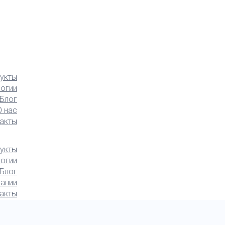
укты
логии
Блог
О нас
акты
укты
логии
Блог
ании
акты