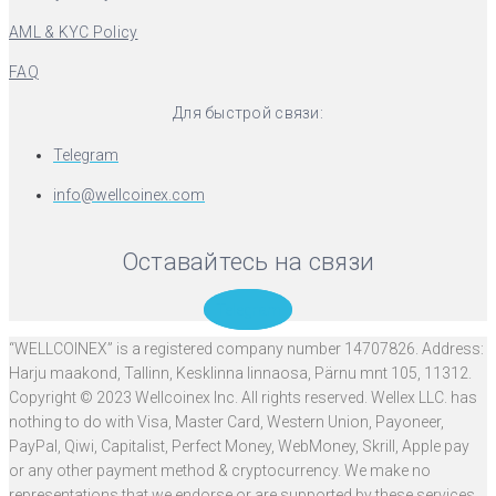
AML & KYC Policy
FAQ
Для быстрой связи:
Telegram
info@wellcoinex.com
Оставайтесь на связи
Telegram
“WELLCOINEX” is a registered company number 14707826. Address:
Harju maakond, Tallinn, Kesklinna linnaosa, Pärnu mnt 105, 11312.
Copyright © 2023 Wellcoinex Inc. All rights reserved. Wellex LLC. has
nothing to do with Visa, Master Card, Western Union, Payoneer,
PayPal, Qiwi, Capitalist, Perfect Money, WebMoney, Skrill, Apple pay
or any other payment method & cryptocurrency. We make no
representations that we endorse or are supported by these services.