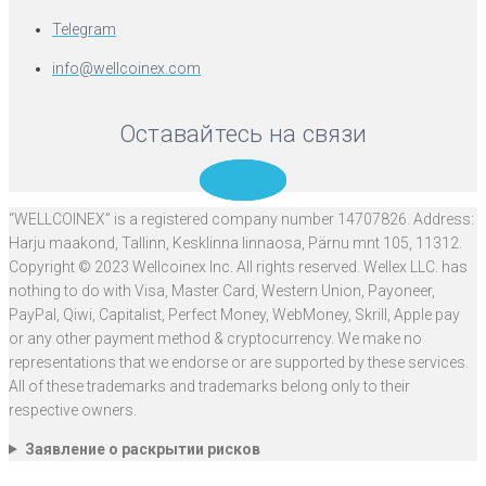
Telegram
info@wellcoinex.com
Оставайтесь на связи
Telegram
“WELLCOINEX” is a registered company number 14707826. Address:
Harju maakond, Tallinn, Kesklinna linnaosa, Pärnu mnt 105, 11312.
Copyright © 2023 Wellcoinex Inc. All rights reserved. Wellex LLC. has
nothing to do with Visa, Master Card, Western Union, Payoneer,
PayPal, Qiwi, Capitalist, Perfect Money, WebMoney, Skrill, Apple pay
or any other payment method & cryptocurrency. We make no
representations that we endorse or are supported by these services.
All of these trademarks and trademarks belong only to their
respective owners.
Заявление о раскрытии рисков