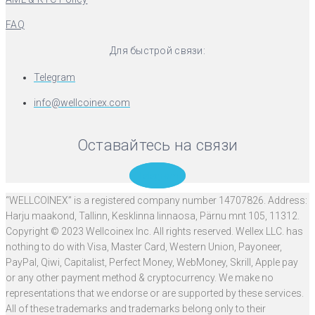
FAQ
Для быстрой связи:
Telegram
info@wellcoinex.com
Оставайтесь на связи
Telegram
“WELLCOINEX” is a registered company number 14707826. Address:
Harju maakond, Tallinn, Kesklinna linnaosa, Pärnu mnt 105, 11312.
Copyright © 2023 Wellcoinex Inc. All rights reserved. Wellex LLC. has
nothing to do with Visa, Master Card, Western Union, Payoneer,
PayPal, Qiwi, Capitalist, Perfect Money, WebMoney, Skrill, Apple pay
or any other payment method & cryptocurrency. We make no
representations that we endorse or are supported by these services.
All of these trademarks and trademarks belong only to their