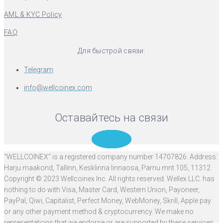
AML & KYC Policy
FAQ
Для быстрой связи:
Telegram
info@wellcoinex.com
Оставайтесь на связи
Telegram
“WELLCOINEX” is a registered company number 14707826. Address:
Harju maakond, Tallinn, Kesklinna linnaosa, Pärnu mnt 105, 11312.
Copyright © 2023 Wellcoinex Inc. All rights reserved. Wellex LLC. has
nothing to do with Visa, Master Card, Western Union, Payoneer,
PayPal, Qiwi, Capitalist, Perfect Money, WebMoney, Skrill, Apple pay
or any other payment method & cryptocurrency. We make no
representations that we endorse or are supported by these services.