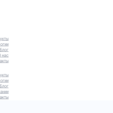
укты
логии
Блог
О нас
акты
укты
логии
Блог
ании
акты