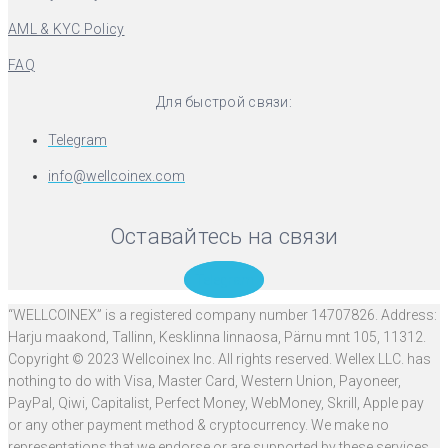
AML & KYC Policy
FAQ
Для быстрой связи:
Telegram
info@wellcoinex.com
Оставайтесь на связи
Telegram
“WELLCOINEX” is a registered company number 14707826. Address:
Harju maakond, Tallinn, Kesklinna linnaosa, Pärnu mnt 105, 11312.
Copyright © 2023 Wellcoinex Inc. All rights reserved. Wellex LLC. has
nothing to do with Visa, Master Card, Western Union, Payoneer,
PayPal, Qiwi, Capitalist, Perfect Money, WebMoney, Skrill, Apple pay
or any other payment method & cryptocurrency. We make no
representations that we endorse or are supported by these services.