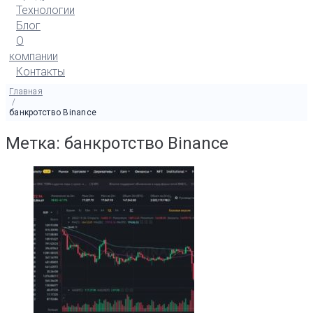
Технологии
Блог
О
компании
Контакты
Главная
/
банкротство Binance
Метка: банкротство Binance