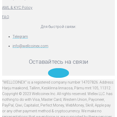
AML & KYC Policy
FAQ
Для быстрой связи:
Telegram
info@wellcoinex.com
Оставайтесь на связи
Telegram
“WELLCOINEX” is a registered company number 14707826. Address:
Harju maakond, Tallinn, Kesklinna linnaosa, Pärnu mnt 105, 11312.
Copyright © 2023 Wellcoinex Inc. All rights reserved. Wellex LLC. has
nothing to do with Visa, Master Card, Western Union, Payoneer,
PayPal, Qiwi, Capitalist, Perfect Money, WebMoney, Skrill, Apple pay
or any other payment method & cryptocurrency. We make no
representations that we endorse or are supported by these services.