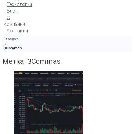
Технологии
Блог
О
компании
Контакты
Главная
/
3Commas
Метка: 3Commas