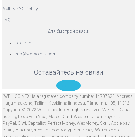
AML & KYC Policy
FAQ
Для быстрой связи:
Telegram
info@wellcoinex.com
Оставайтесь на связи
Telegram
“WELLCOINEX” is a registered company number 14707826. Address:
Harju maakond, Tallinn, Kesklinna linnaosa, Pärnu mnt 105, 11312.
Copyright © 2023 Wellcoinex Inc. All rights reserved. Wellex LLC. has
nothing to do with Visa, Master Card, Western Union, Payoneer,
PayPal, Qiwi, Capitalist, Perfect Money, WebMoney, Skrill, Apple pay
or any other payment method & cryptocurrency. We make no
representations that we endorse or are supported by these services.